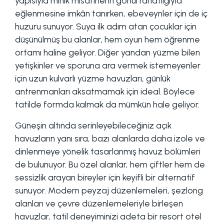
yapısıyla minik misafirlerin gönül rahatlığıyla
eğlenmesine imkân tanırken, ebeveynler için de iç
huzuru sunuyor. Suya ilk adım atan çocuklar için
düşünülmüş bu alanlar, hem oyun hem öğrenme
ortamı haline geliyor. Diğer yandan yüzme bilen
yetişkinler ve sporuna ara vermek istemeyenler
için uzun kulvarlı yüzme havuzları, günlük
antrenmanları aksatmamak için ideal. Böylece
tatilde formda kalmak da mümkün hale geliyor.
Güneşin altında serinleyebileceğiniz açık
havuzların yanı sıra, bazı alanlarda daha izole ve
dinlenmeye yönelik tasarlanmış havuz bölümleri
de bulunuyor. Bu özel alanlar, hem çiftler hem de
sessizlik arayan bireyler için keyifli bir alternatif
sunuyor. Modern peyzaj düzenlemeleri, şezlong
alanları ve çevre düzenlemeleriyle birleşen
havuzlar, tatil deneyiminizi adeta bir resort otel