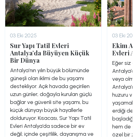
03 Eki 2025
03 Eki 202
Sur Yapı Tatil Evleri
Ekim Ayı
Antalya’da Büyüyen Küçük
Evleri A
Bir Dünya
Eğer siz de
Antalya’nın yılın büyük bölümünde
Antalya’da
güneşli olan iklimi de bu yaşamı
veya olma
destekliyor. Açık havada geçirilen
Antalya’nı
uzun günler, doğayla kurulan güçlü
huzuru ve
bağlar ve güvenli site yaşamı, bu
yaşamalısın
küçük dünyayı büyük hayallerle
erdiği deği
dolduruyor. Kısacası, Sur Yapı Tatil
başladığı,
Evleri Antalya’da sadece bir ev
hem de son
değil; içinde çeşitlilik, dayanışma ve
özel bir za