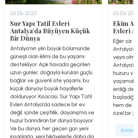
03 Eki 2025
03 Eki 202
Sur Yapı Tatil Evleri
Ekim Ayı
Antalya’da Büyüyen Küçük
Evleri A
Bir Dünya
Eğer siz de
Antalya’nın yılın büyük bölümünde
Antalya’da
güneşli olan iklimi de bu yaşamı
veya olma
destekliyor. Açık havada geçirilen
Antalya’nı
uzun günler, doğayla kurulan güçlü
huzuru ve
bağlar ve güvenli site yaşamı, bu
yaşamalısın
küçük dünyayı büyük hayallerle
erdiği deği
dolduruyor. Kısacası, Sur Yapı Tatil
başladığı,
Evleri Antalya’da sadece bir ev
hem de son
değil; içinde çeşitlilik, dayanışma ve
özel bir za
huzur barındıran bir dünya büyüyor.
Ve bu dünya, her geçen gün yeni
Antalya’
insanlarla, yeni hikâyelerle daha da