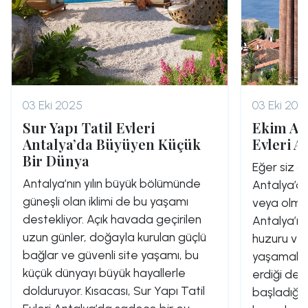
03 Eki 2025
03 Eki 202
Sur Yapı Tatil Evleri
Ekim Ayı
Antalya’da Büyüyen Küçük
Evleri A
Bir Dünya
Eğer siz de
Antalya’nın yılın büyük bölümünde
Antalya’da
güneşli olan iklimi de bu yaşamı
veya olma
destekliyor. Açık havada geçirilen
Antalya’nı
uzun günler, doğayla kurulan güçlü
huzuru ve
bağlar ve güvenli site yaşamı, bu
yaşamalısın
küçük dünyayı büyük hayallerle
erdiği deği
dolduruyor. Kısacası, Sur Yapı Tatil
başladığı,