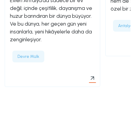
Evleri Antalya’da sadece bir ev
hem de son
değil; içinde çeşitlilik, dayanışma ve
özel bir za
huzur barındıran bir dünya büyüyor.
Ve bu dünya, her geçen gün yeni
Antalya’
insanlarla, yeni hikâyelerle daha da
zenginleşiyor.
Devre Mülk